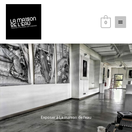
Aller
Menu
au
contenu
princi
0
Exposer à La maison de l'eau