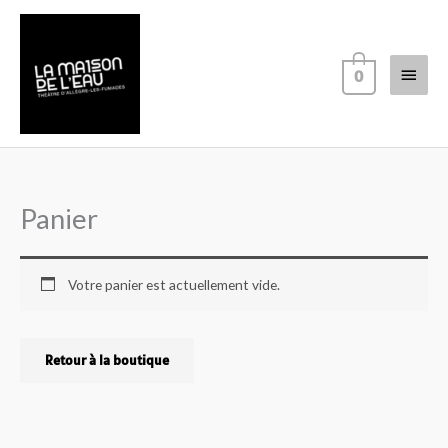
Aller
Menu
au
contenu
princi
0
Panier
Votre panier est actuellement vide.
Retour à la boutique