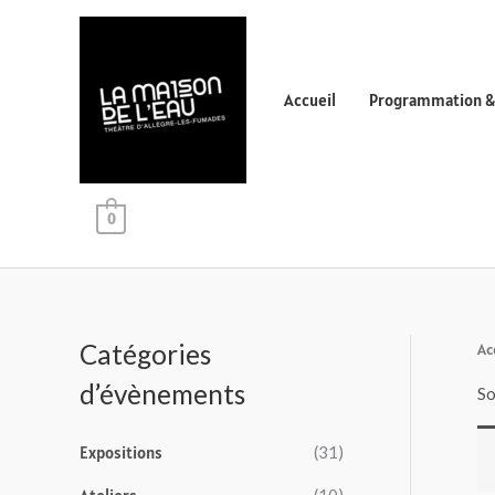
Aller
au
contenu
Accueil
Programmation & 
0
Catégories
Ac
d’évènements
So
Expositions
(31)
(10)