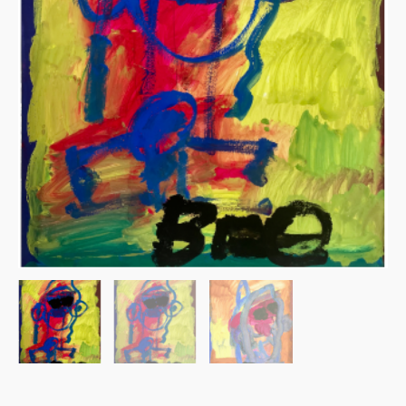
VIF”
-
Du
05/12/2025
au
/28/01/2026