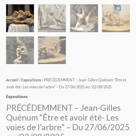
été-
Les
voies
de
l'arbre”
-
Du
27/06/2025
au
/22/08/2025
Accueil
Expositions
/
/ PRÉCÉDEMMENT – Jean-Gilles Quénum “Être et
avoir été- Les voies de l’arbre” – Du 27/06/2025 au /22/08/2025
Expositions
PRÉCÉDEMMENT – Jean-Gilles
Quénum “Être et avoir été- Les
voies de l’arbre” – Du 27/06/2025