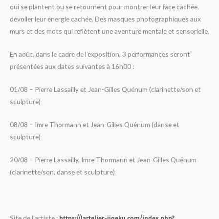
qui se plantent ou se retournent pour montrer leur face cachée,
dévoiler leur énergie cachée. Des masques photographiques aux
murs et des mots qui reflètent une aventure mentale et
sensorielle.
En août, dans le cadre de l’exposition,
3 performances
seront
présentées aux dates suivantes à
16h00
:
01/08 –
Pierre Lassailly et Jean-Gilles Quénum (clarinette/son et
sculpture)
08/08 – Imre Thormann et Jean-Gilles Quénum (danse et
sculpture)
20/08 – Pierre Lassailly, Imre Thormann et Jean-Gilles Quénum
(clarinette/son, danse et sculpture)
Site de l’artiste :
https://lartelier-jigeku.com/index.php?