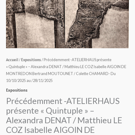
/
Matthieu
LE
COZ
Isabelle
AIGOIN
DE
MONTREDON
Accueil
Expositions
/
/ Précédemment -ATELIERHAUS présente
Bertrand
« Quintuple » – Alexandra DENAT / Matthieu LE COZ Isabelle AIGOIN DE
MOUTOUNET
MONTREDON Bertrand MOUTOUNET / Colette CHAMARD- Du
/
10/10/2025 au /28/11/2025
Colette
Expositions
CHAMARD-
Précédemment -ATELIERHAUS
Du
présente « Quintuple » –
10/10/2025
Alexandra DENAT / Matthieu LE
au
/28/11/2025
COZ Isabelle AIGOIN DE